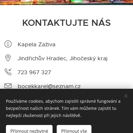
KONTAKTUJTE NÁS
Kapela Zaživa
Jindřichův Hradec, Jihočeský kraj
723 967 327
bocekkarel@seznam.cz
Facebook
Používáme cookies, abychom zajistili správné fungování a
bezpečnost našich stránek. Tím vám můžeme zajistit tu
nejlepší zkušenost při jejich návštěvě.
© 2022 ZAŽIVA
Přijmout nezbytné
Přijmout vše